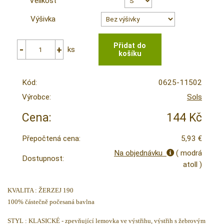
Velikost
Výšivka
ks
Kód:
0625-11502
Výrobce:
Sols
Cena:
144 Kč
Přepočtená cena:
5,93 €
Na objednávku
( modrá
Dostupnost:
atoll )
KVALITA : ŽERZEJ 190
100% částečně počesaná bavlna
STYL : KLASICKÉ - zpevňující lemovka ve výstřihu, výstřih s žebrovým