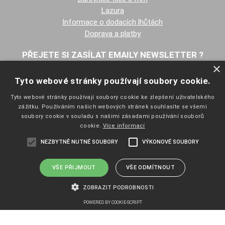
Lazura
Informace o dodacích lhůtách
Doprava a platby
PŘEJETE SI ZASÍLAT EMAILY NEWSLETTER ?
×
Tyto webové stránky používají soubory cookie.
Tyto webové stránky používají soubory cookie ke zlepšení uživatelského
zážitku. Používáním našich webových stránek souhlasíte se všemi
soubory cookie v souladu s našimi zásadami používání souborů
cookie.
Více informací
NAVIGACE
NEZBYTNĚ NUTNÉ SOUBORY
VÝKONOVÉ SOUBORY
Úvodní strana
Katalog zboží
Nákupní košík
VŠE PŘIJMOUT
VŠE ODMÍTNOUT
Obchodní podmínky
ZOBRAZIT PODROBNOSTI
Kontaktní informace
Odstoupení od smlouvy
POWERED BY COOKIE-SCRIPT