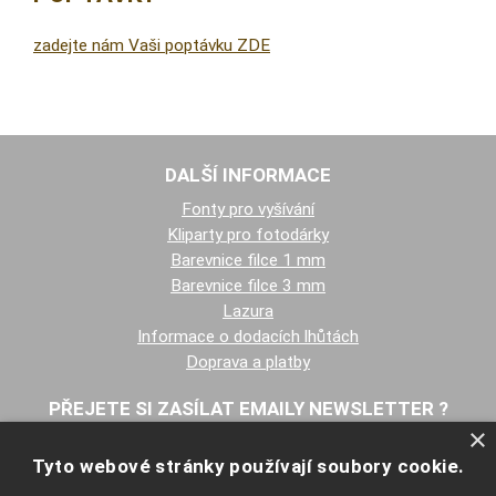
zadejte nám Vaši poptávku ZDE
DALŠÍ INFORMACE
Fonty pro vyšívání
Kliparty pro fotodárky
Barevnice filce 1 mm
Barevnice filce 3 mm
Lazura
Informace o dodacích lhůtách
Doprava a platby
PŘEJETE SI ZASÍLAT EMAILY NEWSLETTER ?
×
Tyto webové stránky používají soubory cookie.