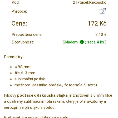
Kód:
21-tacekRakousko
Výrobce:
Cena:
172 Kč
Přepočtená cena:
7,10 €
Dostupnost:
Skladem
( sada 4 ks )
Parametry :
ø 98 mm
filc tl. 3 mm
sublimační potisk
možnost vlastního obrázku, fotografie či textu
Filcový
podtácek Rakouská vlajka
je zhotoven s 3 mm filce
a opatřený sublimačním obrázkem, který je otěruvzdorný a
nerozpíjí se při styku s vodou.
Podtácek lze vyprat, dobře saje vodu.