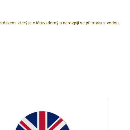
ázkem, který je otěruvzdorný a nerozpíjí se při styku s vodou.