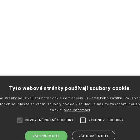
PŘEJETE SI ZASÍLAT EMAILY NEWSLETTER ?
Tyto webové stránky používají soubory cookie.
é stránky používají soubory cookie ke zlepšení uživatelského zážitku. Použív
ránek souhlasíte se všemi soubory cookie v souladu s našimi zásadami použí
cookie.
Více informací
NEZBYTNĚ NUTNÉ SOUBORY
VÝKONOVÉ SOUBORY
VŠE PŘIJMOUT
VŠE ODMÍTNOUT