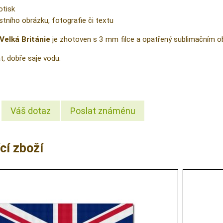
otisk
tního obrázku, fotografie či textu
Velká Británie
je zhotoven s 3 mm filce a opatřený sublimačním obr
t, dobře saje vodu.
Váš dotaz
Poslat známénu
cí zboží