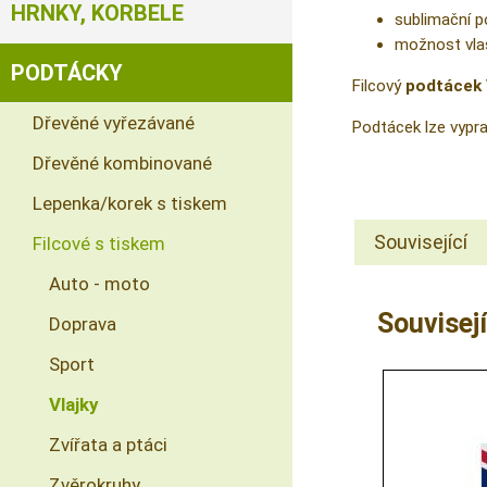
HRNKY, KORBELE
sublimační p
možnost vlas
PODTÁCKY
Filcový
podtácek 
Dřevěné vyřezávané
Podtácek lze vypra
Dřevěné kombinované
Lepenka/korek s tiskem
Související
Filcové s tiskem
Auto - moto
Souvisejí
Doprava
Sport
Vlajky
Zvířata a ptáci
Zvěrokruhy