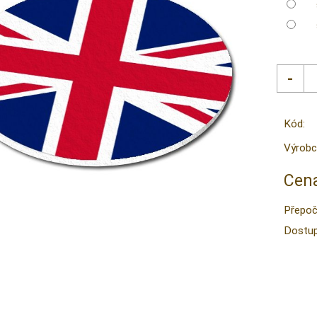
Kód:
Výrobc
Cena
Přepoč
Dostup