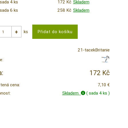
sada 4 ks
172 Kč
Skladem
sada 6 ks
258 Kč
Skladem
ks
21-tacekBritanie
e:
:
172 Kč
tená cena:
7,10 €
nost:
Skladem
( sada 4 ks )