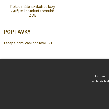
Pokud máte jakékoli dotazy,
využijte kontaktní formulář.
ZDE
POPTÁVKY
zadejte nám Vaši poptávku ZDE
DALŠÍ INFORMACE
Fonty pro vyšívání
Tyto webov
Kliparty pro fotodárky
webových st
Barevnice filce 1 mm
Barevnice filce 3 mm
Lazura
Informace o dodacích lhůtách