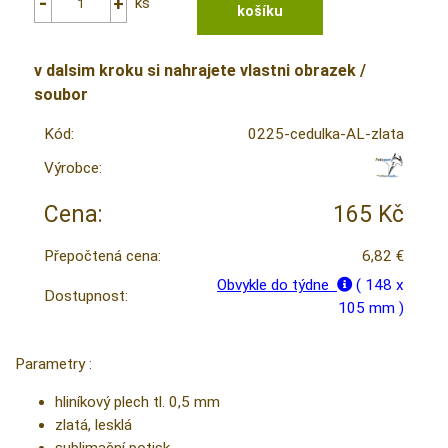
ks
v dalsim kroku si nahrajete vlastni obrazek /
soubor
Kód:
0225-cedulka-AL-zlata
Výrobce:
Cena:
165 Kč
Přepočtená cena:
6,82 €
Obvykle do týdne
( 148 x
Dostupnost:
105 mm )
Parametry :
hliníkový plech tl. 0,5 mm
zlatá, lesklá