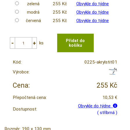
zelená
255 Kč
Obvykle do týdne
modrá
255 Kč
Obvykle do týdne
červená
255 Kč
Obvykle do týdne
ks
Kód:
0225-akrylstit01
Výrobce:
Cena:
255 Kč
Přepočtená cena:
10,53 €
Obvykle do týdne
Dostupnost:
( stříbrná )
Rozměr: 190 x 130 mm