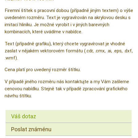
Firemní štítek s pracovní dobou (případně jiným textem) o výše
uvedeném rozměru. Text je vygravírován na akrylovou desku s
imitací hliníku. Je možné vyrobit i v jiných barevných
kombinacích, které uvádíme v nabídce.
Text (případně grafiku), který chcete vygravírovat je vhodné
zaslat v nějakém vektorovém formátu (.cdr, .cmx, .ai, .eps, .dxf,
.wmf).
Cena platí pro uvedený rozměr štítku.
V případě jiného rozměru nás kontaktujte a my Vám zašleme
cenovou nabídku. Stejně tak v případě zpracování grafického
návrhu štítku.
Váš dotaz
Poslat známénu