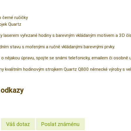
 černé ručičky
ojek Quartz
ky laserem vyřezané hodiny s barevným vkládaným motivem a 3D čís
odním stavu s mořenými a ručně vkládanými barevnými prvky.
o nějakou úpravu, spojte se snámi telefonicky, emailem či osobně 
y kvalitním hodinovým strojkem Quartz Q800 německé výroby s velmi
í odkazy
Váš dotaz
Poslat známénu