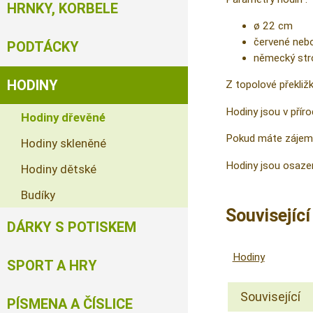
HRNKY, KORBELE
ø 22 cm
červené nebo
PODTÁCKY
německý str
HODINY
Z topolové překliž
Hodiny jsou v přír
Hodiny dřevěné
Pokud máte zájem 
Hodiny skleněné
Hodiny jsou osazen
Hodiny dětské
Budíky
Souvisejíc
DÁRKY S POTISKEM
Hodiny
SPORT A HRY
Související
PÍSMENA A ČÍSLICE