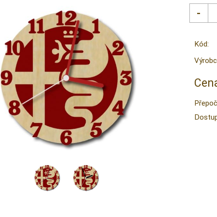
Kód:
Výrobc
Cena
Přepoč
Dostup