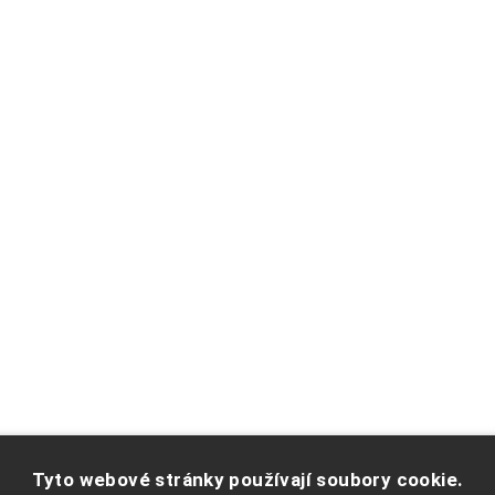
PŘEJETE SI ZASÍLAT EMAILY NEWSLETTER ?
Tyto webové stránky používají soubory cookie.