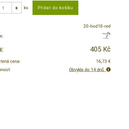
ks
20-hod10-red
e:
:
405 Kč
tená cena:
16,73 €
nost:
Obvykle do 14 dnů