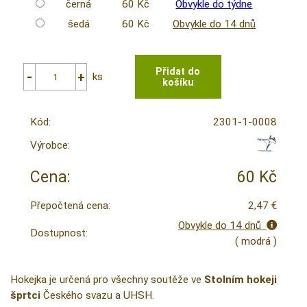
černá
60 Kč
Obvykle do týdne
šedá
60 Kč
Obvykle do 14 dnů
ks
Kód:
2301-1-0008
Výrobce:
Cena:
60 Kč
Přepočtená cena:
2,47 €
Obvykle do 14 dnů
Dostupnost:
( modrá )
Hokejka je určená pro všechny soutěže ve
Stolním hokeji
šprtci
Českého svazu a UHSH.