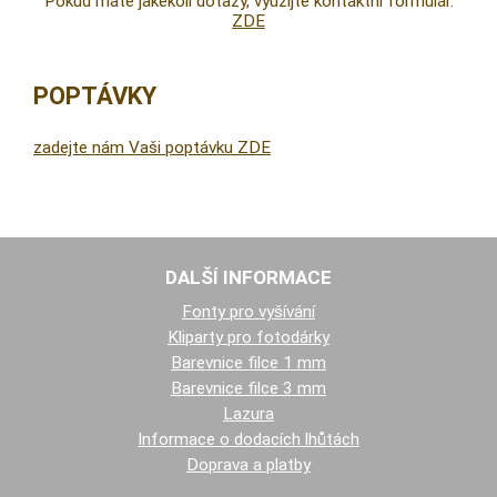
Pokud máte jakékoli dotazy, využijte kontaktní formulář.
ZDE
POPTÁVKY
zadejte nám Vaši poptávku ZDE
DALŠÍ INFORMACE
Fonty pro vyšívání
Kliparty pro fotodárky
Barevnice filce 1 mm
Barevnice filce 3 mm
Lazura
Informace o dodacích lhůtách
Doprava a platby