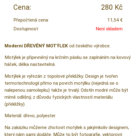
Cena:
280 Kč
Přepočtená cena:
11,54 €
Dostupnost:
Není skladem
Moderní DŘEVĚNÝ MOTÝLEK
od českého výrobce.
Motýlek je připevněný na krčním pásku se zapínáním na kovový
háček, délka nastavitelná.
Motýlek je vyřezán z topolové překližky. Design je tvořen
termotechnologií přímo na povrch motýlku (nejedná se o
nalepenou samolepku) takže je trvalý. Odstín modré může být
mírně odlišný, z důvodu fyzických vlastností materiálu
(překližky).
Materiál: dřevo, polyester
Na zakázku můžeme zhotovit motýlek s jakýmkoliv designem,
který nám sami dodáte. Může to být fotografie, vektorový