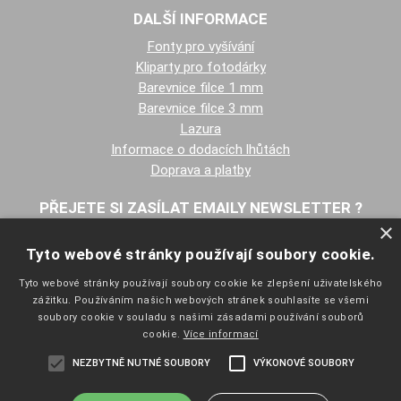
DALŠÍ INFORMACE
Fonty pro vyšívání
Kliparty pro fotodárky
Barevnice filce 1 mm
Barevnice filce 3 mm
Lazura
Informace o dodacích lhůtách
Doprava a platby
PŘEJETE SI ZASÍLAT EMAILY NEWSLETTER ?
×
Tyto webové stránky používají soubory cookie.
Tyto webové stránky používají soubory cookie ke zlepšení uživatelského
zážitku. Používáním našich webových stránek souhlasíte se všemi
soubory cookie v souladu s našimi zásadami používání souborů
cookie.
Více informací
NAVIGACE
NEZBYTNĚ NUTNÉ SOUBORY
VÝKONOVÉ SOUBORY
Úvodní strana
Katalog zboží