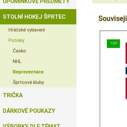
UPOMÍNKOVÉ PŘEDMĚTY
STOLNÍ HOKEJ ŠPRTEC
Souvisejí
Hráčské vybavení
Potisky
Česko
NHL
Reprezentace
Šprtcové kluby
TRIČKA
DÁRKOVÉ POUKAZY
VÝROBKY DLE TÉMAT