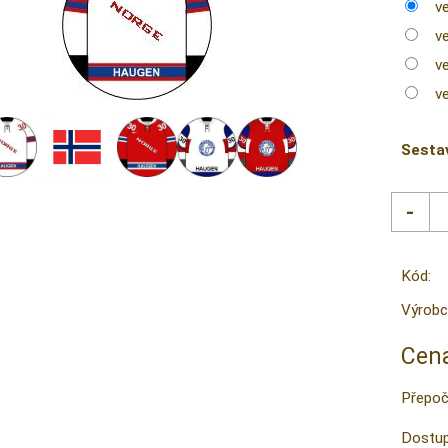
ve
v
ve
v
Sesta
Kód:
Výrobc
Cena
Přepoč
Dostup