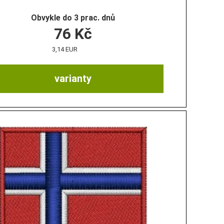
Obvykle do 3 prac. dnů
76
Kč
3,14 EUR
varianty