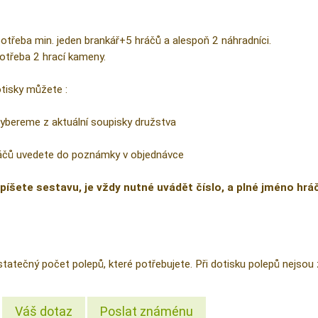
potřeba min. jeden brankář+5 hráčů a alespoň 2 náhradníci.
otřeba 2 hrací kameny.
tisky můžete :
vybereme z aktuální soupisky družstva
hráčů uvedete do poznámky v objednávce
píšete sestavu, je vždy nutné uvádět číslo, a plné jméno hrá
statečný počet polepů, které potřebujete. Při dotisku polepů nejsou 
Váš dotaz
Poslat známénu