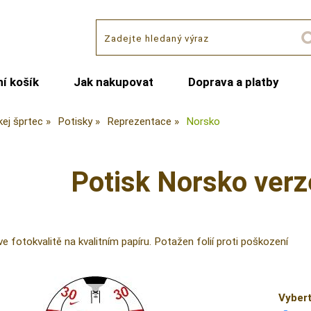
í košík
Jak nakupovat
Doprava a platby
kej šprtec
Potisky
Reprezentace
Norsko
Potisk Norsko verze
e fotokvalitě na kvalitním papíru. Potažen folií proti poškození
Vybert