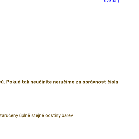
světlá )
čů. Pokud tak neučiníte neručíme za správnost čísla
zaručeny úplně stejné odstíny barev.