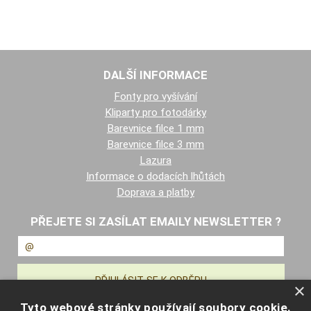
DALŠÍ INFORMACE
Fonty pro vyšívání
Kliparty pro fotodárky
Barevnice filce 1 mm
Barevnice filce 3 mm
Lazura
Informace o dodacích lhůtách
Doprava a platby
PŘEJETE SI ZASÍLAT EMAILY NEWSLETTER ?
×
Tyto webové stránky používají soubory cookie.