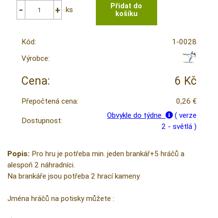
ks
Kód:
1-0028
Výrobce:
Cena:
6 Kč
Přepočtená cena:
0,26 €
Obvykle do týdne
( verze
Dostupnost:
2 - světlá )
Popis:
Pro hru je potřeba min. jeden brankář+5 hráčů a
alespoň 2 náhradníci.
Na brankáře jsou potřeba 2 hrací kameny.
Jména hráčů na potisky můžete :