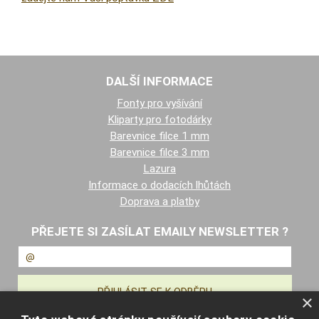
DALŠÍ INFORMACE
Fonty pro vyšívání
Kliparty pro fotodárky
Barevnice filce 1 mm
Barevnice filce 3 mm
Lazura
Informace o dodacích lhůtách
Doprava a platby
PŘEJETE SI ZASÍLAT EMAILY NEWSLETTER ?
×