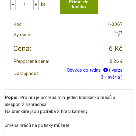
ks
Kód:
1-0067
Výrobce:
Cena:
6 Kč
Přepočtená cena:
0,26 €
Obvykle do týdne
( verze
Dostupnost:
3 - světlá )
Popis:
Pro hru je potřeba min. jeden brankář+5 hráčů a
alespoň 2 náhradníci.
Na brankáře jsou potřeba 2 hrací kameny.
Jména hráčů na potisky můžete :