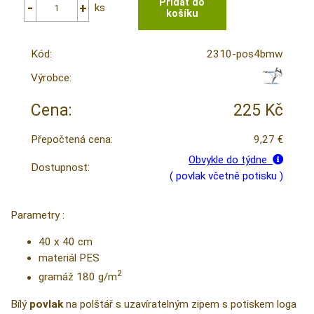
ks
Kód:
2310-pos4bmw
Výrobce:
Cena:
225 Kč
Přepočtená cena:
9,27 €
Obvykle do týdne
Dostupnost:
( povlak včetně potisku )
Parametry :
40 x 40 cm
materiál PES
2
gramáž 180 g/m
Bílý
povlak
na polštář s uzavíratelným zipem s potiskem loga