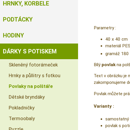
HRNKY, KORBELE
PODTÁCKY
Parametry :
HODINY
40 x 40 cm
materiál PE
DÁRKY S POTISKEM
gramáž 180
Skleněný fotorámeček
Bílý
povlak
na pol
Hrnky a půllitry s fotkou
Text v obrázku je 
zakomponujeme do
Povlaky na polštáře
Povlak můžete prá
Dětské bryndáky
Varianty :
Pokladničky
Termoobaly
samostatný 
povlak s pot
Puzzle