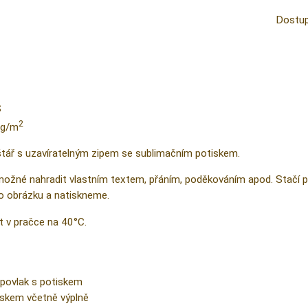
Dostup
S
2
 g/m
štář s uzavíratelným zipem se sublimačním potiskem.
možné nahradit vlastním textem, přáním, poděkováním apod. Stačí při
 obrázku a natiskneme.
t v pračce na 40°C.
povlak s potiskem
iskem včetně výplně