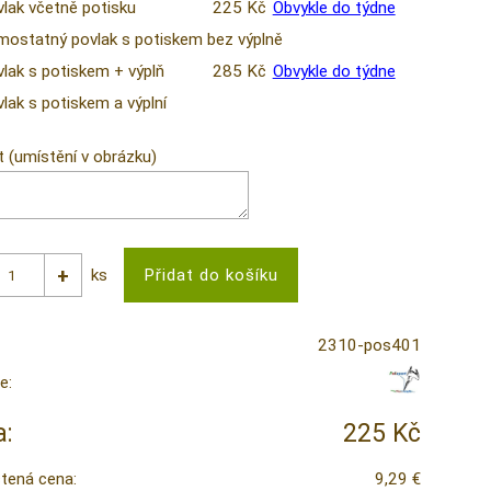
vlak včetně potisku
225 Kč
Obvykle do týdne
mostatný povlak s potiskem bez výplně
vlak s potiskem + výplň
285 Kč
Obvykle do týdne
lak s potiskem a výplní
t (umístění v obrázku)
ks
2310-pos401
e:
:
225 Kč
tená cena:
9,29 €