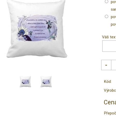
po
sa
po
pov
Váš tex
Kód:
Výrobc
Cena
Přepoč