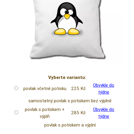
Vyberte variantu:
Obvykle do
povlak včetně potisku
225 Kč
týdne
samostatný povlak s potiskem bez výplně
povlak s potiskem +
Obvykle do
285 Kč
výplň
týdne
povlak s potiskem a výplní