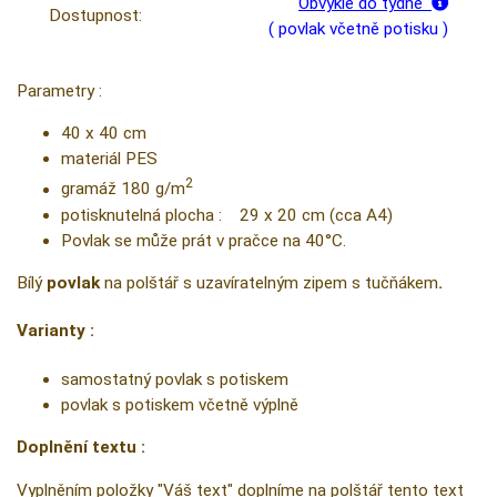
Obvykle do týdne
Dostupnost:
( povlak včetně potisku )
Parametry :
40 x 40 cm
materiál PES
2
gramáž 180 g/m
potisknutelná plocha : 29 x 20 cm (cca A4)
Povlak se může prát v pračce na 40°C.
Bílý
povlak
na polštář s uzavíratelným zipem s tučňákem
.
Varianty :
samostatný povlak s potiskem
povlak s potiskem včetně výplně
Doplnění textu :
Vyplněním položky "Váš text" doplníme na polštář tento text