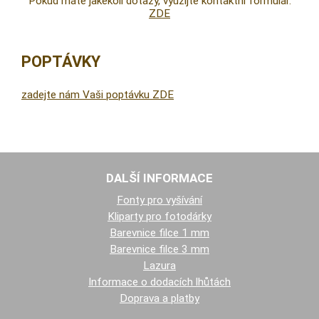
Pokud máte jakékoli dotazy, využijte kontaktní formulář.
ZDE
POPTÁVKY
zadejte nám Vaši poptávku ZDE
DALŠÍ INFORMACE
Fonty pro vyšívání
Kliparty pro fotodárky
Barevnice filce 1 mm
Barevnice filce 3 mm
Lazura
Informace o dodacích lhůtách
Doprava a platby