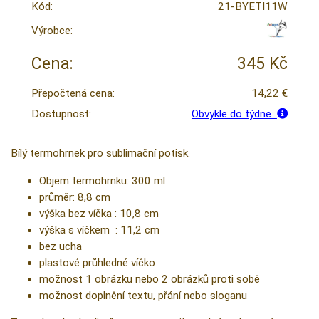
Kód:
21-BYETI11W
Výrobce:
Cena:
345 Kč
Přepočtená cena:
14,22 €
Dostupnost:
Obvykle do týdne
Bílý termohrnek pro sublimační potisk.
Objem termohrnku: 300 ml
průměr: 8,8 cm
výška bez víčka : 10,8 cm
výška s víčkem : 11,2 cm
bez ucha
plastové průhledné víčko
možnost 1 obrázku nebo 2 obrázků proti sobě
možnost doplnění textu, přání nebo sloganu