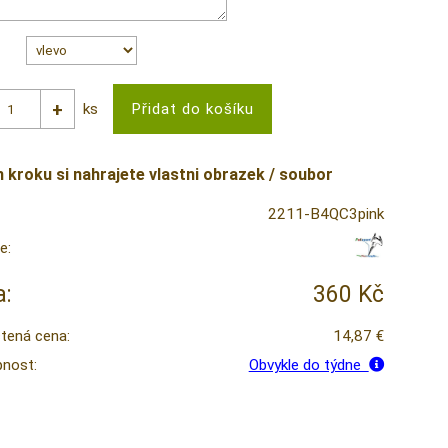
ks
m kroku si nahrajete vlastni obrazek / soubor
2211-B4QC3pink
e:
:
360 Kč
tená cena:
14,87 €
nost:
Obvykle do týdne