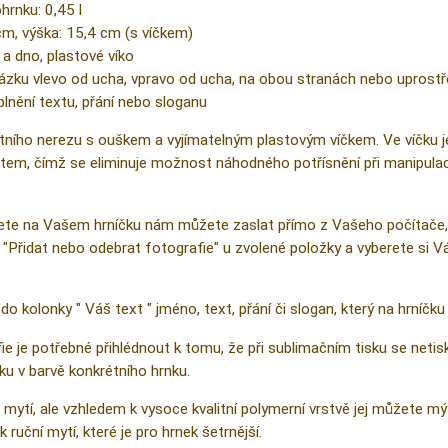
rnku: 0,45 l
cm, výška: 15,4 cm (s víčkem)
a dno, plastové víko
ázku vlevo od ucha, vpravo od ucha, na obou stranách nebo uprostř
nění textu, přání nebo sloganu
tního nerezu s ouškem a vyjímatelným plastovým víčkem. Ve víčku je v
, čímž se eliminuje možnost náhodného potřísnění při manipulaci 
cete na Vašem hrníčku nám můžete zaslat přímo z Vašeho počítače, 
o "Přidat nebo odebrat fotografie" u zvolené položky a vyberete si V
do kolonky " Váš text " jméno, text, přání či slogan, který na hrníčk
ie je potřebné přihlédnout k tomu, že při sublimačním tisku se netisk
ku v barvě konkrétního hrnku.
mytí, ale vzhledem k vysoce kvalitní polymerní vrstvě jej můžete mýt
uční mytí, které je pro hrnek šetrnější.