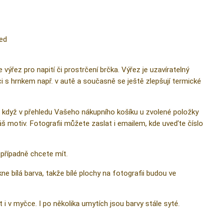
ed
ýřez pro napití či prostrčení brčka. Výřez je uzavíratelný
s hrnkem např. v autě a současně se ještě zlepšují termické
když v přehledu Vašeho nákupního košíku u zvolené položky
áš motiv. Fotografii můžete zaslat i emailem, kde uveďte číslo
u případně chcete mít.
ne bílá barva, takže bílé plochy na fotografii budou ve
 i v myčce. I po několika umytích jsou barvy stále syté.