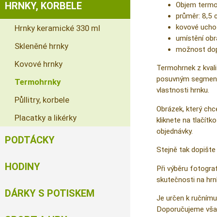
HRNKY, KORBELE
Objem termoh
průměr: 8,5 
kovové ucho 
Hrnky keramické 330 ml
umístění obr
Skleněné hrnky
možnost dopl
Kovové hrnky
Termohrnek z kvali
posuvným segmentem
Termohrnky
vlastnosti hrnku.
Půllitry, korbele
Obrázek, který ch
Placatky a likérky
kliknete na tlačítk
objednávky.
PODTÁCKY
Stejně tak dopište 
HODINY
Při výběru fotograf
skutečnosti na hrn
DÁRKY S POTISKEM
Je určen k ručnímu 
Doporučujeme však r