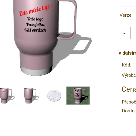
Verze
v dalsi
Kód:
Výrobc
Cena
Přepoč
Dostup