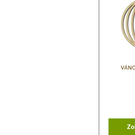
VÁNO
Zob