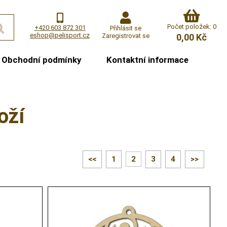
Počet položek: 0
+420 603 872 301
Přihlásit se
eshop@pelisport.cz
Zaregistrovat se
0,00 Kč
Obchodní podmínky
Kontaktní informace
oží
<<
1
2
3
4
>>