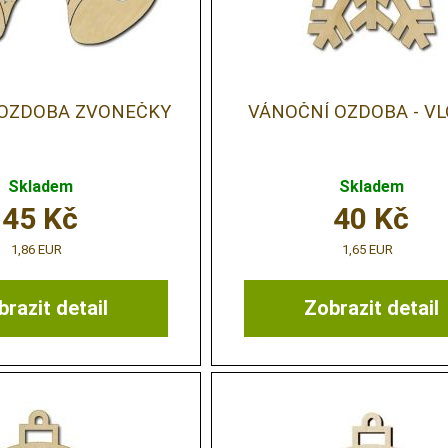
 OZDOBA ZVONEČKY
VÁNOČNÍ OZDOBA - V
Skladem
Skladem
45
Kč
40
Kč
1,86 EUR
1,65 EUR
razit detail
Zobrazit detail