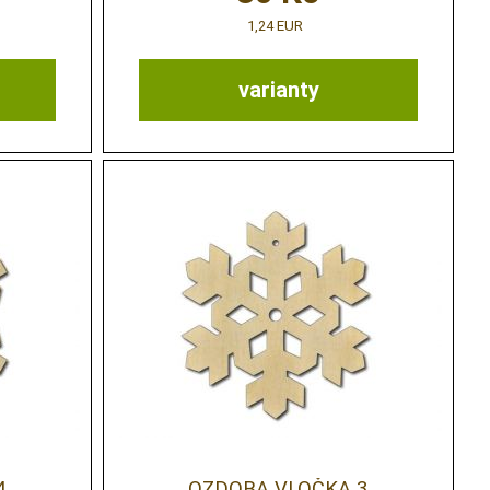
1,24 EUR
varianty
4
OZDOBA VLOČKA 3