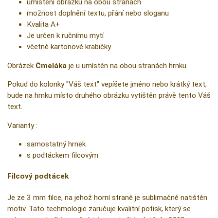
umístění obrázku na obou stranách
možnost doplnění textu, přání nebo sloganu
Kvalita A+
Je určen k ručnímu mytí
včetně kartonové krabičky.
Obrázek
Čmeláka
je u umístěn na obou stranách hrnku.
Pokud do kolonky "Váš text" vepíšete jméno nebo krátký text,
bude na hrnku místo druhého obrázku vytištěn právě tento Váš
text.
Varianty :
samostatný hrnek
s podtáckem filcovým
Filcový podtácek
Je ze 3 mm filce, na jehož horní straně je sublimačně natištěn
motiv. Tato techmologie zaručuje kvalitní potisk, který se