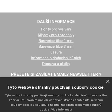
DALŠÍ INFORMACE
Fonty pro vyšívání
Kliparty pro fotodárky
Barevnice filce 1 mm
Barevnice filce 3 mm
Lazura
Informace o dodacích lhůtách
Doprava a platby
PŘEJETE SI ZASÍLAT EMAILY NEWSLETTER ?
×
Tyto webové stránky používají soubory cookie.
Tyto webové stránky používají soubory cookie ke zlepšení uživatelského
zážitku. Používáním našich webových stránek souhlasíte se všemi
soubory cookie v souladu s našimi zásadami používání souborů
cookie.
Více informací
NAVIGACE