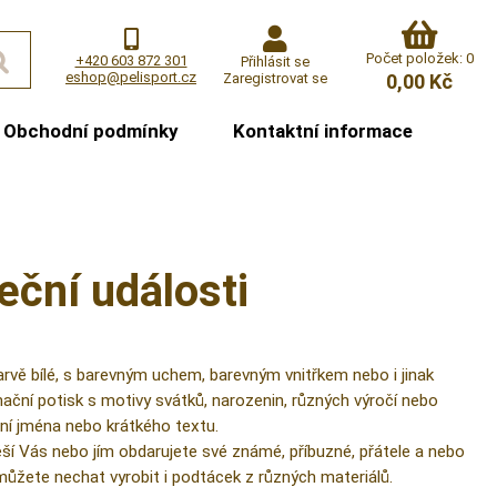
Počet položek: 0
+420 603 872 301
Přihlásit se
eshop@pelisport.cz
Zaregistrovat se
0,00 Kč
Obchodní podmínky
Kontaktní informace
eční události
rvě bílé, s barevným uchem, barevným vnitřkem nebo i jinak
ační potisk s motivy svátků, narozenin, různých výročí nebo
ní jména nebo krátkého textu.
těší Vás nebo jím obdarujete své známé, příbuzné, přátele a nebo
můžete nechat vyrobit i podtácek z různých materiálů.