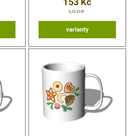
153
Kč
6,32 EUR
varianty