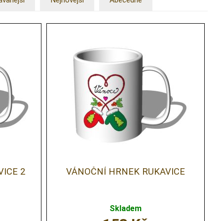
ávanější
Nejnovější
Abecedně
ICE 2
VÁNOČNÍ HRNEK RUKAVICE
Skladem