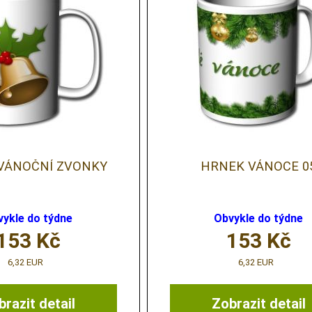
VÁNOČNÍ ZVONKY
HRNEK VÁNOCE 0
vykle do týdne
Obvykle do týdne
153
Kč
153
Kč
6,32 EUR
6,32 EUR
razit detail
Zobrazit detail