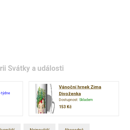
ii Svátky a události
Vánoční hrnek Zima
 týdne
Divoženka
Dostupnost:
Skladem
153
Kč