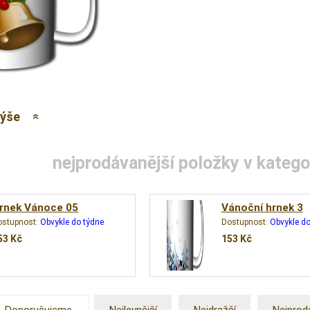
výše
nejprodávanější položky v kategor
rnek Vánoce 05
Vánoční hrnek 3
ostupnost:
Obvykle do týdne
Dostupnost:
Obvykle do
53
Kč
153
Kč