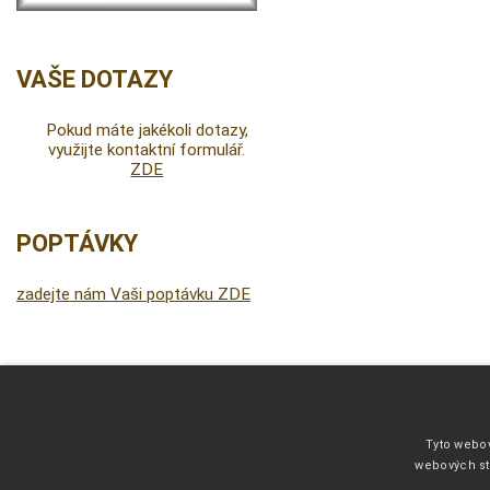
VAŠE DOTAZY
Pokud máte jakékoli dotazy,
využijte kontaktní formulář.
ZDE
POPTÁVKY
zadejte nám Vaši poptávku ZDE
DALŠÍ INFORMACE
Fonty pro vyšívání
Tyto webov
Kliparty pro fotodárky
webových st