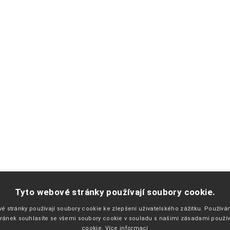
PŘEJETE SI ZASÍLAT EMAILY NEWSLETTER ?
Tyto webové stránky používají soubory cookie.
é stránky používají soubory cookie ke zlepšení uživatelského zážitku. Použív
ránek souhlasíte se všemi soubory cookie v souladu s našimi zásadami použí
cookie.
Více informací