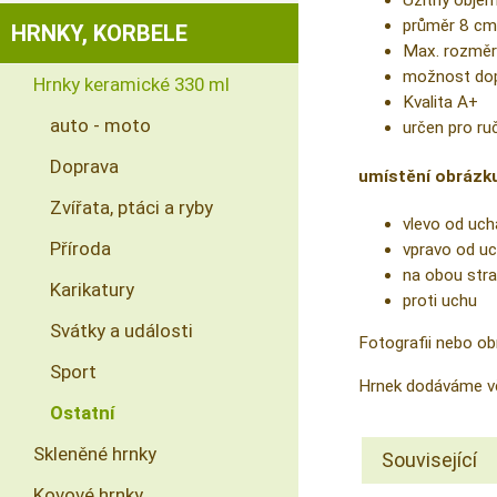
Užitný obje
průměr 8 cm
HRNKY, KORBELE
Max. rozměr
možnost dopl
Hrnky keramické 330 ml
Kvalita A+
auto - moto
určen pro ru
Doprava
umístění obrázk
Zvířata, ptáci a ryby
vlevo od uch
Příroda
vpravo od u
na obou str
Karikatury
proti uchu
Svátky a události
Fotografii nebo ob
Sport
Hrnek dodáváme vč
Ostatní
Skleněné hrnky
Související
Kovové hrnky