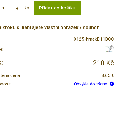
ks
m kroku si nahrajete vlastni obrazek / soubor
0125-hrnekB11BCC
e:
:
210 Kč
tená cena:
8,65 €
nost:
Obvykle do týdne