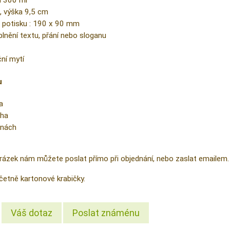
m 300 ml
, výška 9,5 cm
 potisku : 190 x 90 mm
nění textu, přání nebo sloganu
ční mytí
u
a
cha
anách
rázek nám můžete poslat přímo při objednání, nebo zaslat emailem. 
etně kartonové krabičky.
Váš dotaz
Poslat známénu