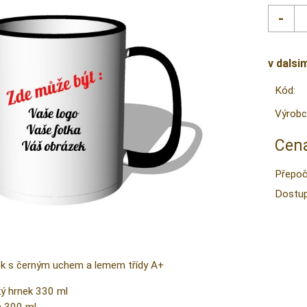
v dalsi
Kód:
Výrobc
Cena
Přepoč
Dostup
nek s černým uchem a lemem třídy A+
ký hrnek 330 ml