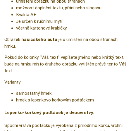
umístění obrázku na obou stranách
možnost doplnění textu, přání nebo sloganu
Kvalita A+
Je určen k ručnímu mytí
včetně kartonové krabičky.
Obrázek
hasičského auta
je u umístěn na obou stranách
hrnku.
Pokud do kolonky "Váš text" vepíšete jméno nebo krátký text,
bude na hrnku místo druhého obrázku vytištěn právě tento Váš
text.
Varianty :
samostatný hrnek
hrnek s lepenkovo korkovým podtáckem
Lepenko-korkový podtácek je dvouvrstvý.
Spodní vrstva podtácku je vyrobena z přírodního korku, vrchní