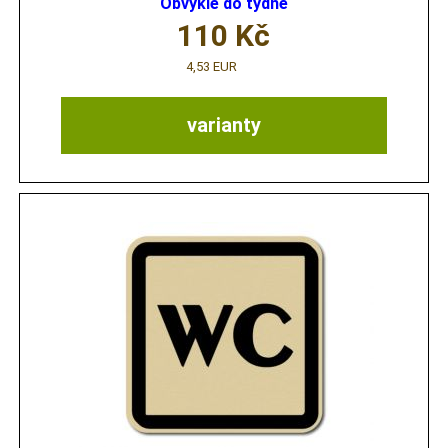
Obvykle do týdne
110
Kč
4,53 EUR
varianty