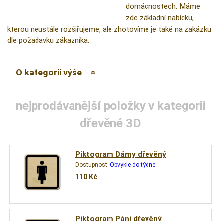
domácnostech. Máme
zde základní nabídku,
kterou neustále rozšiřujeme, ale zhotovíme je také na zakázku
dle požadavku zákazníka.
O kategorii výše
nejprodávanější položky v kategorii
dřevěné 3D
Piktogram Dámy dřevěný
Dostupnost:
Obvykle do týdne
110
Kč
Piktogram Páni dřevěný