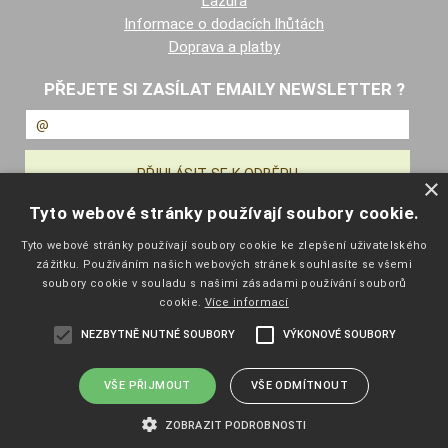
Lazura
Informace o dodacích lhůtách
Doprava a platby
PŘEJETE SI ZASÍLAT EMAILY NEWSLETTER ?
×
Tyto webové stránky používají soubory cookie.
NAVIGACE
Tyto webové stránky používají soubory cookie ke zlepšení uživatelského
zážitku. Používáním našich webových stránek souhlasíte se všemi
Úvodní strana
soubory cookie v souladu s našimi zásadami používání souborů
Katalog zboží
cookie.
Více informací
Nákupní košík
NEZBYTNĚ NUTNÉ SOUBORY
VÝKONOVÉ SOUBORY
Obchodní podmínky
Kontaktní informace
Odstoupení od smlouvy
VŠE PŘIJMOUT
VŠE ODMÍTNOUT
ZOBRAZIT PODROBNOSTI
Copyright ©
eshop.pelisport.cz
,
provozováno na systému
tvorba e-
shopu
a
pronájem e-shopu
Shop5.cz