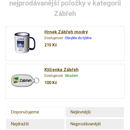
nejprodávanější položky v kategorii
Zábřeh
Hrnek Zábřeh modrý
Dostupnost:
Obvykle do týdne
215
Kč
Klíčenka Zábřeh
Dostupnost:
Skladem
100
Kč
Doporučujeme.
Nejlevnější
Nejdražší
Nejprodávanější