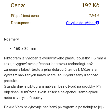
Cena:
192 Kč
Přepočtená cena:
7,94 €
Dostupnost:
Obvykle do týdne
Rozměry:
160 x 80 mm
Piktogram je vyroben z dvouvrstvého plastu tloušťky 1,6 mm a
text je vygravírován přesnou laserovou technologí, což
zaručuje stálost textu a jeho dobrou čitelnost. Můžete si
vybrat z nabízených barev, které jsou vyobrazeny u tohoto
produktu.
Standardně je piktogram nabízen bez otvorů na šroubky. Při
objednání si můžete zvolit štítek s nalepenou samolepkou
nebo otvory na šroubky.
Pokud Vám nevyhovuje nabízený piktogram a potřebujete jej v