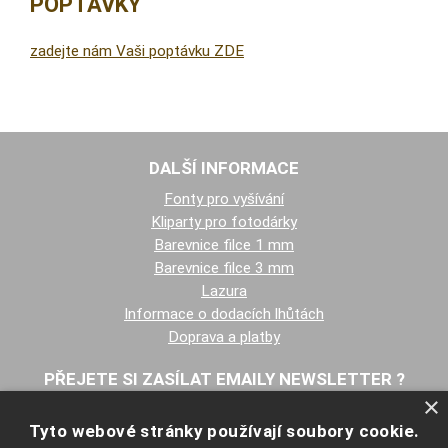
POPTÁVKY
zadejte nám Vaši poptávku ZDE
DALŠÍ INFORMACE
Fonty pro vyšívání
Kliparty pro fotodárky
Barevnice filce 1 mm
Barevnice filce 3 mm
Lazura
Informace o dodacích lhůtách
Doprava a platby
PŘEJETE SI ZASÍLAT EMAILY NEWSLETTER ?
×
Tyto webové stránky používají soubory cookie.