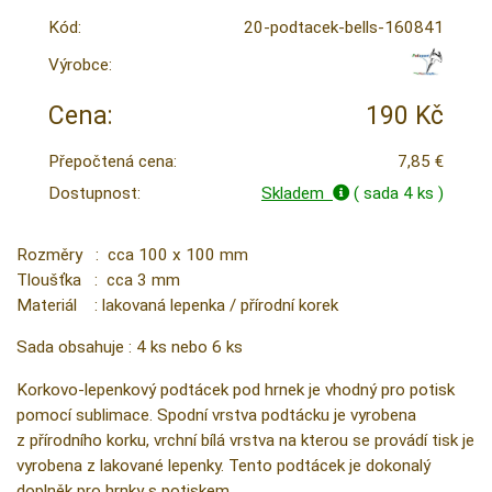
Kód:
20-podtacek-bells-160841
Výrobce:
Cena:
190 Kč
Přepočtená cena:
7,85 €
Dostupnost:
Skladem
( sada 4 ks )
Rozměry : cca 100 x 100 mm
Tloušťka : cca 3 mm
Materiál : lakovaná lepenka / přírodní korek
Sada obsahuje : 4 ks nebo 6 ks
Korkovo-lepenkový podtácek pod hrnek je vhodný pro potisk
pomocí sublimace. Spodní vrstva podtácku je vyrobena
z přírodního korku, vrchní bílá vrstva na kterou se provádí tisk je
vyrobena z lakované lepenky. Tento podtácek je dokonalý
doplněk pro hrnky s potiskem.