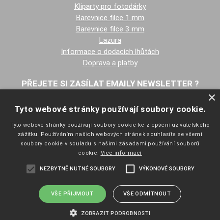
Kliparty pro fotodárky
Barevnice filce 1 mm
Barevnice filce 3 mm
Lazura
Informace o dodacích lhůtách
Doprava a platby
PŘEJETE SI ZASÍLAT EMAILY NEWSLETTER ?
×
Tyto webové stránky používají soubory cookie.
Tyto webové stránky používají soubory cookie ke zlepšení uživatelského
zážitku. Používáním našich webových stránek souhlasíte se všemi
soubory cookie v souladu s našimi zásadami používání souborů
cookie.
Více informací
NAVIGACE
NEZBYTNĚ NUTNÉ SOUBORY
VÝKONOVÉ SOUBORY
Úvodní strana
Katalog zboží
Nákupní košík
VŠE PŘIJMOUT
VŠE ODMÍTNOUT
Obchodní podmínky
ZOBRAZIT PODROBNOSTI
Kontaktní informace