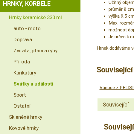
Užitný obje
HRNKY, KORBELE
průměr 8 cm
výška 9,5 c
Hrnky keramické 330 ml
Max. rozměr
auto - moto
možnost dopl
Je určen k r
Doprava
Hrnek dodáváme vč
Zvířata, ptáci a ryby
Příroda
Souvisejíc
Karikatury
Svátky a události
Vánoce z PELI
Sport
Související
Ostatní
Skleněné hrnky
Souvisejí
Kovové hrnky