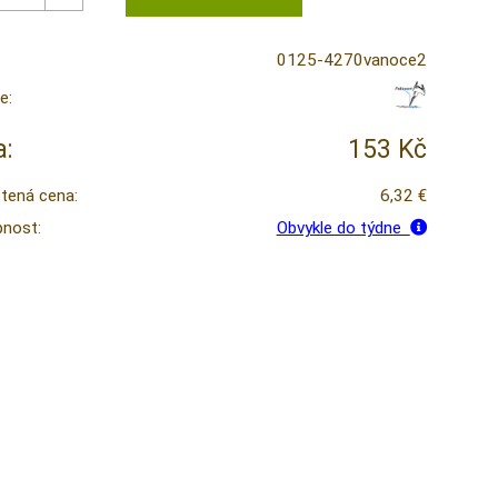
0125-4270vanoce2
e:
:
153 Kč
tená cena:
6,32 €
nost:
Obvykle do týdne