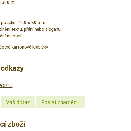
m 300 ml
m
 potisku : 190 x 80 mm
nění textu, přání nebo sloganu
učnímu mytí
etně kartonové krabičky.
í odkazy
SPORTU
Váš dotaz
Poslat známénu
cí zboží