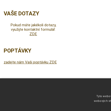
VAŠE DOTAZY
Pokud máte jakékoli dotazy,
využijte kontaktní formulář.
ZDE
POPTÁVKY
zadejte nám Vaši poptávku ZDE
DALŠÍ INFORMACE
Fonty pro vyšívání
Tyto webov
Kliparty pro fotodárky
webových st
Barevnice filce 1 mm