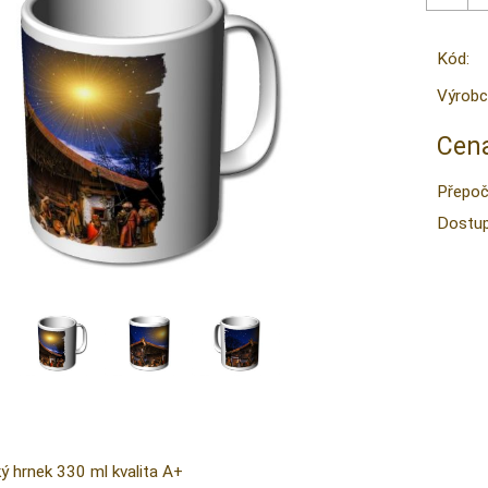
Kód:
Výrobc
Cena
Přepoč
Dostup
ký hrnek 330 ml kvalita A+