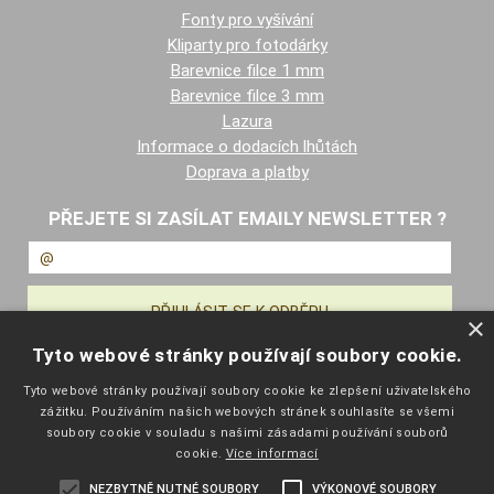
Fonty pro vyšívání
Kliparty pro fotodárky
Barevnice filce 1 mm
Barevnice filce 3 mm
Lazura
Informace o dodacích lhůtách
Doprava a platby
PŘEJETE SI ZASÍLAT EMAILY NEWSLETTER ?
×
Tyto webové stránky používají soubory cookie.
NAVIGACE
Tyto webové stránky používají soubory cookie ke zlepšení uživatelského
zážitku. Používáním našich webových stránek souhlasíte se všemi
Úvodní strana
soubory cookie v souladu s našimi zásadami používání souborů
Katalog zboží
cookie.
Více informací
Nákupní košík
NEZBYTNĚ NUTNÉ SOUBORY
VÝKONOVÉ SOUBORY
Obchodní podmínky