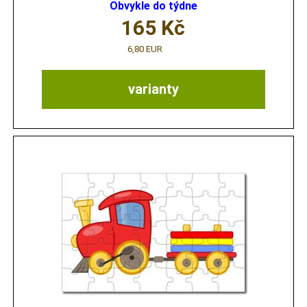
Obvykle do týdne
165
Kč
6,80 EUR
varianty