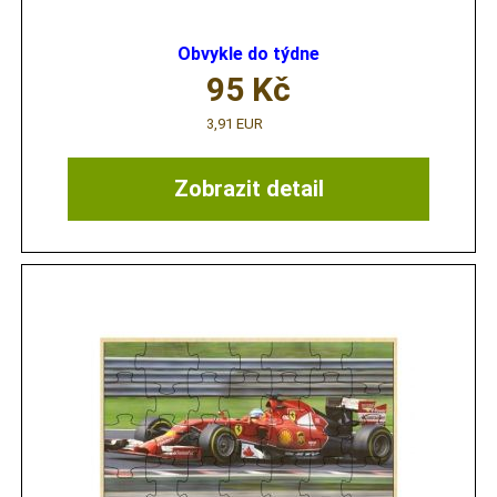
Obvykle do týdne
95
Kč
3,91 EUR
Zobrazit detail