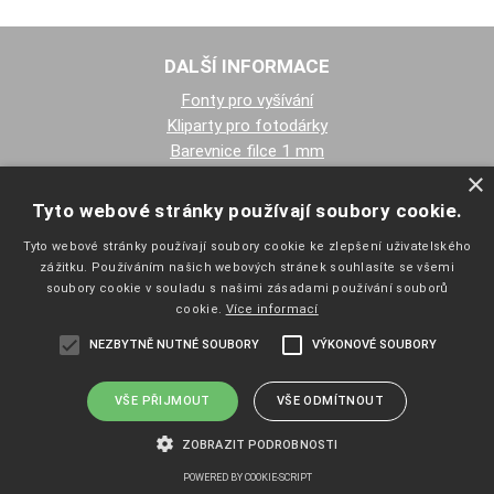
DALŠÍ INFORMACE
Fonty pro vyšívání
Kliparty pro fotodárky
Barevnice filce 1 mm
Barevnice filce 3 mm
×
Lazura
Tyto webové stránky používají soubory cookie.
Informace o dodacích lhůtách
Tyto webové stránky používají soubory cookie ke zlepšení uživatelského
Doprava a platby
zážitku. Používáním našich webových stránek souhlasíte se všemi
soubory cookie v souladu s našimi zásadami používání souborů
PŘEJETE SI ZASÍLAT EMAILY NEWSLETTER ?
cookie.
Více informací
NEZBYTNĚ NUTNÉ SOUBORY
VÝKONOVÉ SOUBORY
VŠE PŘIJMOUT
VŠE ODMÍTNOUT
ZOBRAZIT PODROBNOSTI
NAVIGACE
POWERED BY COOKIE-SCRIPT