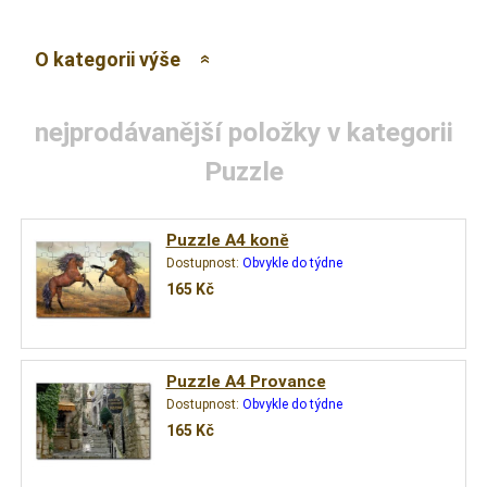
O kategorii výše
nejprodávanější položky v kategorii
Puzzle
Puzzle A4 koně
Dostupnost:
Obvykle do týdne
165
Kč
Puzzle A4 Provance
Dostupnost:
Obvykle do týdne
165
Kč