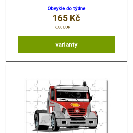
Obvykle do týdne
165
Kč
6,80 EUR
varianty