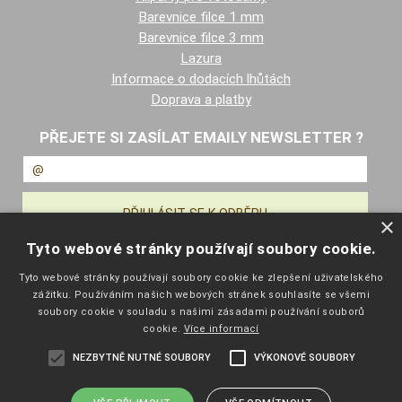
Barevnice filce 1 mm
Barevnice filce 3 mm
Lazura
Informace o dodacích lhůtách
Doprava a platby
PŘEJETE SI ZASÍLAT EMAILY NEWSLETTER ?
×
Tyto webové stránky používají soubory cookie.
NAVIGACE
Tyto webové stránky používají soubory cookie ke zlepšení uživatelského
zážitku. Používáním našich webových stránek souhlasíte se všemi
Úvodní strana
soubory cookie v souladu s našimi zásadami používání souborů
Katalog zboží
cookie.
Více informací
Nákupní košík
NEZBYTNĚ NUTNÉ SOUBORY
VÝKONOVÉ SOUBORY
Obchodní podmínky
Kontaktní informace