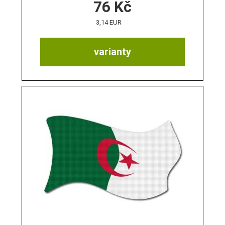
76
Kč
3,14 EUR
varianty