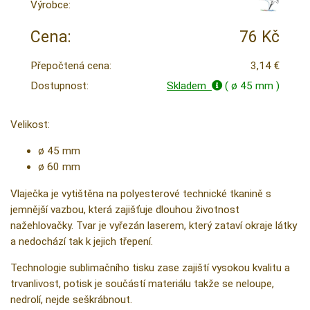
Výrobce:
Cena:
76 Kč
Přepočtená cena:
3,14 €
Dostupnost:
Skladem
( ø 45 mm )
Velikost:
ø 45 mm
ø 60 mm
Vlaječka je vytištěna na polyesterové technické tkanině s
jemnější vazbou, která zajišťuje dlouhou životnost
nažehlovačky. Tvar je vyřezán laserem, který zataví okraje látky
a nedochází tak k jejich třepení.
Technologie sublimačního tisku zase zajiští vysokou kvalitu a
trvanlivost, potisk je součástí materiálu takže se neloupe,
nedrolí, nejde seškrábnout.