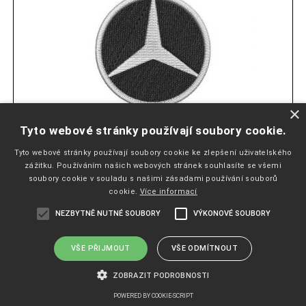
×
Tyto webové stránky používají soubory cookie.
Tyto webové stránky používají soubory cookie ke zlepšení uživatelského
NÁŠIVKA MERCEDES
zážitku. Používáním našich webových stránek souhlasíte se všemi
soubory cookie v souladu s našimi zásadami používání souborů
cookie.
Více informací
Skladem
NEZBYTNĚ NUTNÉ SOUBORY
VÝKONOVÉ SOUBORY
83
Kč
VŠE PŘIJMOUT
VŠE ODMÍTNOUT
3,42 EUR
ZOBRAZIT PODROBNOSTI
varianty
POWERED BY COOKIE-SCRIPT