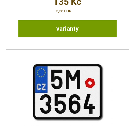
135
Kč
5,56 EUR
varianty