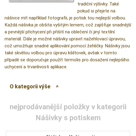
tradiční výšivky. Také
pokud si přejete na
nášivce mít například fotografii, je potisk tou nejlepší volbou.
Každá nášivka je obšita vyšitým lemem, což zajišťuje snadnější
a pevnější přichycení při přišití na oblečení či jiný textilní
materiál. Dále je možné nášivky upravit nažehlovací úpravou,
což umožňuje snadné aplikování pomocí žehličky. Nášivky jsou
také skvělou volbou pro úpravu kšiltovek, avšak v tomto
případě se doporučuje použít termolis pro dosažení nejlepšího
uchycení a trvanlivosti aplikace.
O kategorii výše
nejprodávanější položky v kategorii
Nášivky s potiskem