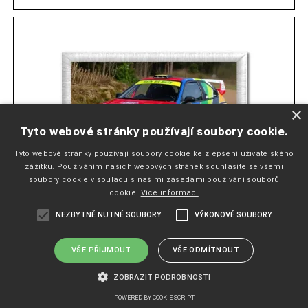
×
Tyto webové stránky používají soubory cookie.
Tyto webové stránky používají soubory cookie ke zlepšení uživatelského
zážitku. Používáním našich webových stránek souhlasíte se všemi
soubory cookie v souladu s našimi zásadami používání souborů
cookie.
Více informací
NEZBYTNĚ NUTNÉ SOUBORY
VÝKONOVÉ SOUBORY
NÁŠIVKA RALLYE
VŠE PŘIJMOUT
VŠE ODMÍTNOUT
Obvykle do týdne
ZOBRAZIT PODROBNOSTI
65
Kč
POWERED BY COOKIE-SCRIPT