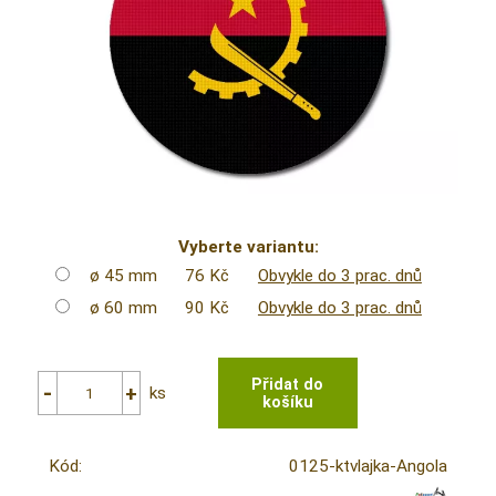
Vyberte variantu:
ø 45 mm
76 Kč
Obvykle do 3 prac. dnů
ø 60 mm
90 Kč
Obvykle do 3 prac. dnů
ks
Kód:
0125-ktvlajka-Angola