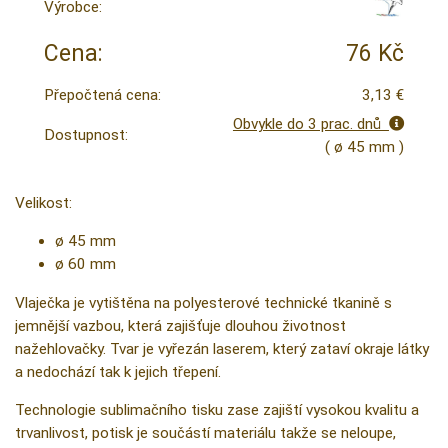
Výrobce:
Cena:
76 Kč
Přepočtená cena:
3,13 €
Obvykle do 3 prac. dnů
Dostupnost:
( ø 45 mm )
Velikost:
ø 45 mm
ø 60 mm
Vlaječka je vytištěna na polyesterové technické tkanině s
jemnější vazbou, která zajišťuje dlouhou životnost
nažehlovačky. Tvar je vyřezán laserem, který zataví okraje látky
a nedochází tak k jejich třepení.
Technologie sublimačního tisku zase zajiští vysokou kvalitu a
trvanlivost, potisk je součástí materiálu takže se neloupe,