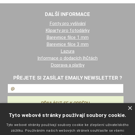
DALŠÍ INFORMACE
Fonty pro vyšívání
Kliparty pro fotodárky
Barevnice filce 1 mm
Barevnice filce 3 mm
Lazura
Informace o dodacích lhůtách
Doprava a platby
PŘEJETE SI ZASÍLAT EMAILY NEWSLETTER ?
×
Tyto webové stránky používají soubory cookie.
NAVIGACE
Tyto webové stránky používají soubory cookie ke zlepšení uživatelského
zážitku. Používáním našich webových stránek souhlasíte se všemi
Úvodní strana