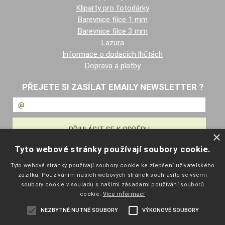
DALŠÍ INFORMACE
Fonty pro vyšívání
Kliparty pro fotodárky
Barevnice filce 1 mm
Barevnice filce 3 mm
Lazura
Informace o dodacích lhůtách
Doprava a platby
PŘEJETE SI ZASÍLAT EMAILY NEWSLETTER ?
×
Tyto webové stránky používají soubory cookie.
Tyto webové stránky používají soubory cookie ke zlepšení uživatelského
zážitku. Používáním našich webových stránek souhlasíte se všemi
soubory cookie v souladu s našimi zásadami používání souborů
cookie.
Více informací
NAVIGACE
NEZBYTNĚ NUTNÉ SOUBORY
VÝKONOVÉ SOUBORY
Úvodní strana