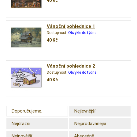
40
Kč
Vánoční pohlednice 1
Dostupnost:
Obvykle do týdne
40
Kč
Vánoční pohlednice 2
Dostupnost:
Obvykle do týdne
40
Kč
Doporučujeme.
Nejlevnější
Nejdražší
Nejprodávanější
Nejnovější
Abecedně