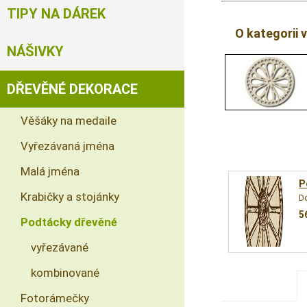
TIPY NA DÁREK
O kategorii 
NÁŠIVKY
DŘEVĚNÉ DEKORACE
Věšáky na medaile
Vyřezávaná jména
Malá jména
P
Krabičky a stojánky
D
5
Podtácky dřevěné
vyřezávané
kombinované
Fotorámečky