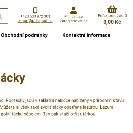
Počet položek: 0
+420 603 872 301
Přihlásit se
eshop@pelisport.cz
Zaregistrovat se
0,00 Kč
Obchodní podmínky
Kontaktní informace
tácky
d. Podtácky jsou v základní nabídce nabízeny v přírodním stavu,
. Můžete si však také zvolit tácky opatřené lazurou.
Lazura
 polití tácku nápojem. Ten pak stačí otřít utěrkou.