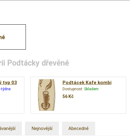
né
rii Podtácky dřevěné
 typ 03
Podtácek Kafe kombi
 týdne
Dostupnost:
Skladem
56
Kč
ávanější
Nejnovější
Abecedně