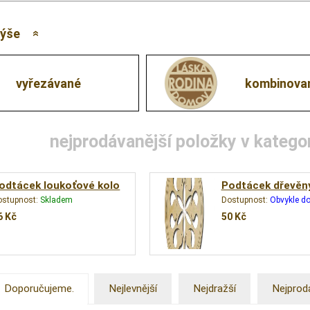
výše
vyřezávané
kombinova
nejprodávanější položky v katego
odtácek loukoťové kolo
Podtácek dřevěný
ostupnost:
Skladem
Dostupnost:
Obvykle do
6
Kč
50
Kč
Doporučujeme.
Nejlevnější
Nejdražší
Nejprod