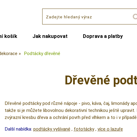
í košík
Jak nakupovat
Doprava a platby
dekorace
Podtácky dřevěné
Dřevěné pod
Dřevěné podtácky pod různé nápoje - pivo, káva, čaj, limonády apo
takže si je můžete libovolnou dekorativní technikou ještě upravit
zvýrazní kresbu dřeva a ochrání povrh před vlhkem a to i v případě
Další nabídka
:
podtácky vyšívané
,
fototácky
,
více o lazuře