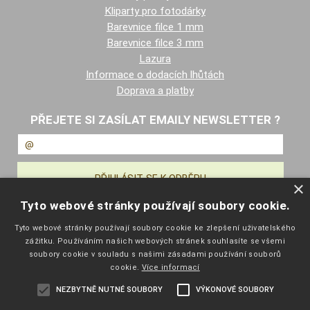
Kliparty pro fotodárky
Barevnice filce 1 mm
Barevnice filce 3 mm
Lazura
Informace o dodacích lhůtách
Doprava a platby
PŘEJETE SI ZASÍLAT EMAILY NEWSLETTER ?
×
Tyto webové stránky používají soubory cookie.
NAVIGACE
Tyto webové stránky používají soubory cookie ke zlepšení uživatelského
zážitku. Používáním našich webových stránek souhlasíte se všemi
Úvodní strana
soubory cookie v souladu s našimi zásadami používání souborů
Katalog zboží
cookie.
Více informací
Nákupní košík
NEZBYTNĚ NUTNÉ SOUBORY
VÝKONOVÉ SOUBORY
Obchodní podmínky
Kontaktní informace