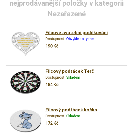
nejprodávanější položky v kategorii
Nezařazené
Filcové svatební poděkování
Dostupnost:
Obvykle do týdne
190
Kč
Filcový podtácek Terč
Dostupnost:
Skladem
184
Kč
Filcový podtácek kočka
Dostupnost:
Skladem
172
Kč