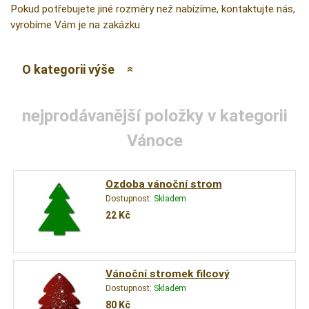
Pokud potřebujete jiné rozměry než nabízíme, kontaktujte nás,
vyrobíme Vám je na zakázku.
O kategorii výše
nejprodávanější položky v kategorii
Vánoce
Ozdoba vánoční strom
Dostupnost:
Skladem
22
Kč
Vánoční stromek filcový
Dostupnost:
Skladem
80
Kč