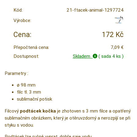
Kód:
21-ftacek-animal-1297724
Výrobce:
Cena:
172 Kč
Přepočtená cena:
7,09 €
Dostupnost:
Skladem
( sada 4 ks )
Parametry :
ø 98 mm
filc tl. 3 mm
sublimační potisk
Filcový
podtácek kočka
je zhotoven s 3 mm filce a opatřený
sublimačním obrázkem, který je otěruvzdorný a nerozpíjí se při
styku s vodou.
Podtácek lze ručně vyprat, dobře saje vodu.