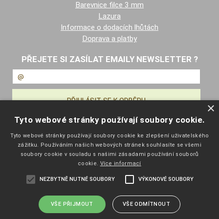
Barevnice filce 3 mm
Lazura
Informace o dodacích lhůtách
Doprava a platby
PŘEJETE SI ZASÍLAT EMAILY NEWSLETTER ?
×
Tyto webové stránky používají soubory cookie.
NAVIGACE
Tyto webové stránky používají soubory cookie ke zlepšení uživatelského
zážitku. Používáním našich webových stránek souhlasíte se všemi
Úvodní strana
soubory cookie v souladu s našimi zásadami používání souborů
Katalog zboží
cookie.
Více informací
Nákupní košík
NEZBYTNĚ NUTNÉ SOUBORY
VÝKONOVÉ SOUBORY
Obchodní podmínky
Kontaktní informace
Odstoupení od smlouvy
VŠE PŘIJMOUT
VŠE ODMÍTNOUT