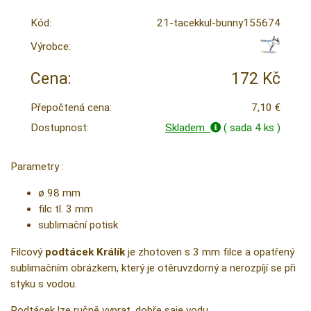
Kód:
21-tacekkul-bunny155674
Výrobce:
Cena:
172 Kč
Přepočtená cena:
7,10 €
Dostupnost:
Skladem
( sada 4 ks )
Parametry :
ø 98 mm
filc tl. 3 mm
sublimační potisk
Filcový
podtácek Králík
je zhotoven s 3 mm filce a opatřený
sublimačním obrázkem, který je otěruvzdorný a nerozpíjí se při
styku s vodou.
Podtácek lze ručně vyprat, dobře saje vodu.