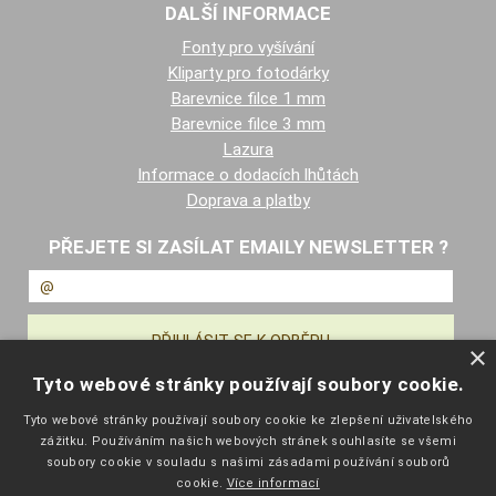
DALŠÍ INFORMACE
Fonty pro vyšívání
Kliparty pro fotodárky
Barevnice filce 1 mm
Barevnice filce 3 mm
Lazura
Informace o dodacích lhůtách
Doprava a platby
PŘEJETE SI ZASÍLAT EMAILY NEWSLETTER ?
×
Tyto webové stránky používají soubory cookie.
NAVIGACE
Tyto webové stránky používají soubory cookie ke zlepšení uživatelského
zážitku. Používáním našich webových stránek souhlasíte se všemi
Úvodní strana
soubory cookie v souladu s našimi zásadami používání souborů
Katalog zboží
cookie.
Více informací