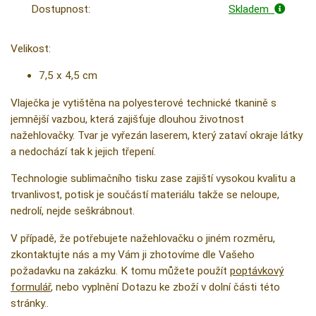
Dostupnost:
Skladem
Velikost:
7,5 x 4,5 cm
Vlaječka je vytištěna na polyesterové technické tkanině s
jemnější vazbou, která zajišťuje dlouhou životnost
nažehlovačky. Tvar je vyřezán laserem, který zataví okraje látky
a nedochází tak k jejich třepení.
Technologie sublimačního tisku zase zajiští vysokou kvalitu a
trvanlivost, potisk je součástí materiálu takže se neloupe,
nedrolí, nejde seškrábnout.
V případě, že potřebujete nažehlovačku o jiném rozměru,
zkontaktujte nás a my Vám ji zhotovíme dle Vašeho
požadavku na zakázku. K tomu můžete použít
poptávkový
formulář
, nebo vyplnění Dotazu ke zboží v dolní části této
stránky..