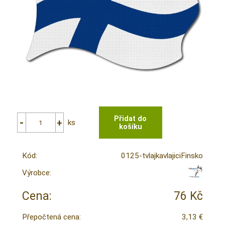
ks
Kód:
0125-tvlajkavlajiciFinsko
Výrobce:
Cena:
76 Kč
Přepočtená cena:
3,13 €