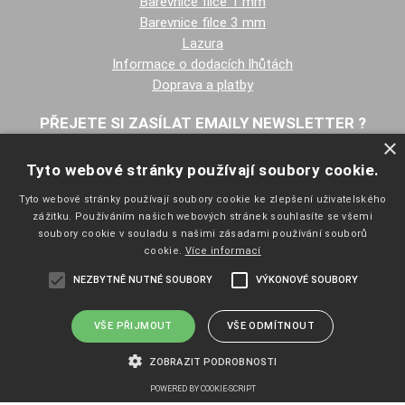
Barevnice filce 1 mm
Barevnice filce 3 mm
Lazura
Informace o dodacích lhůtách
Doprava a platby
PŘEJETE SI ZASÍLAT EMAILY NEWSLETTER ?
×
Tyto webové stránky používají soubory cookie.
Tyto webové stránky používají soubory cookie ke zlepšení uživatelského
zážitku. Používáním našich webových stránek souhlasíte se všemi
soubory cookie v souladu s našimi zásadami používání souborů
cookie.
Více informací
NAVIGACE
NEZBYTNĚ NUTNÉ SOUBORY
VÝKONOVÉ SOUBORY
Úvodní strana
Katalog zboží
Nákupní košík
VŠE PŘIJMOUT
VŠE ODMÍTNOUT
Obchodní podmínky
ZOBRAZIT PODROBNOSTI
Kontaktní informace
Odstoupení od smlouvy
POWERED BY COOKIE-SCRIPT