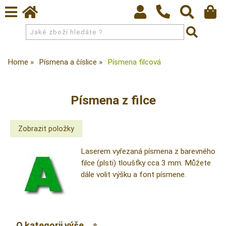
Home
Písmena a číslice
Písmena filcová
Písmena z filce
Laserem vyřezaná písmena z barevného
filce (plsti) tloušťky cca 3 mm. Můžete
dále volit výšku a font písmene.
O kategorii výše