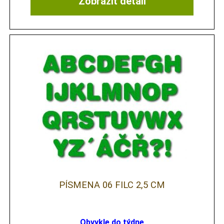
Zobrazit detail
PÍSMENA 06 FILC 2,5 CM
Obvykle do týdne