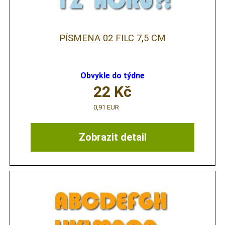
PÍSMENA 02 FILC 7,5 CM
Obvykle do týdne
22
Kč
0,91 EUR
Zobrazit detail