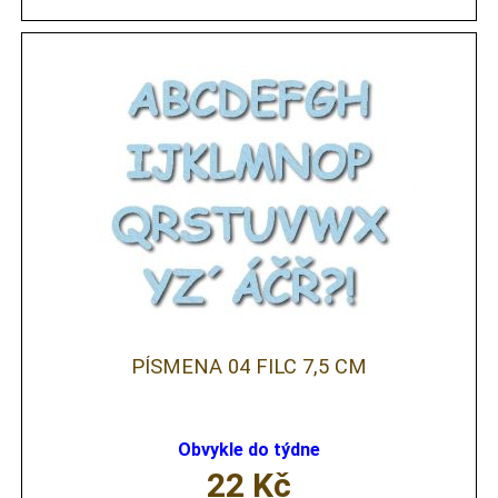
PÍSMENA 04 FILC 7,5 CM
Obvykle do týdne
22
Kč