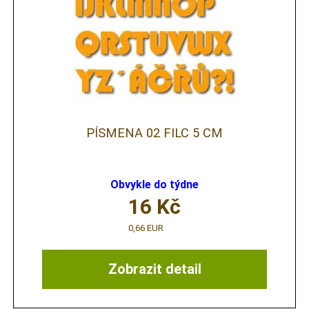
PÍSMENA 02 FILC 5 CM
Obvykle do týdne
16
Kč
0,66 EUR
Zobrazit detail