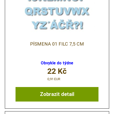
PÍSMENA 01 FILC 7,5 CM
Obvykle do týdne
22
Kč
0,91 EUR
Zobrazit detail