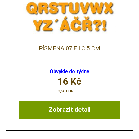
PÍSMENA 07 FILC 5 CM
Obvykle do týdne
16
Kč
0,66 EUR
Zobrazit detail