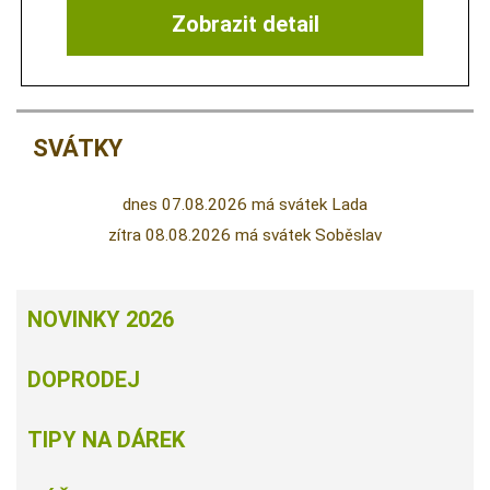
Zobrazit detail
SVÁTKY
dnes 07.08.2026 má svátek Lada
zítra 08.08.2026 má svátek Soběslav
NOVINKY 2026
DOPRODEJ
TIPY NA DÁREK