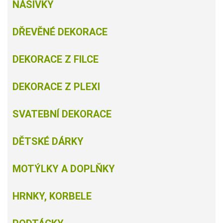
NÁŠIVKY
DŘEVĚNÉ DEKORACE
DEKORACE Z FILCE
DEKORACE Z PLEXI
SVATEBNÍ DEKORACE
DĚTSKÉ DÁRKY
MOTÝLKY A DOPLŇKY
HRNKY, KORBELE