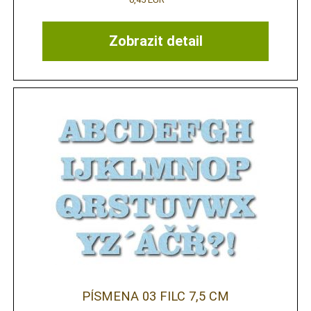
Zobrazit detail
PÍSMENA 03 FILC 7,5 CM