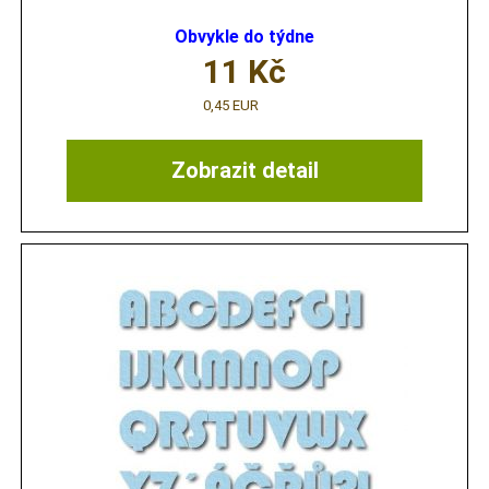
Obvykle do týdne
11
Kč
0,45 EUR
Zobrazit detail