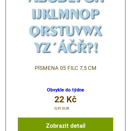
PÍSMENA 05 FILC 7,5 CM
Obvykle do týdne
22
Kč
0,91 EUR
Zobrazit detail