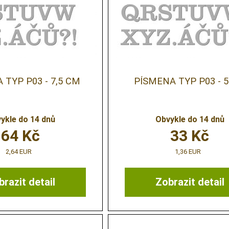
 TYP P03 - 7,5 CM
PÍSMENA TYP P03 - 
ykle do 14 dnů
Obvykle do 14 dnů
64
Kč
33
Kč
2,64 EUR
1,36 EUR
razit detail
Zobrazit detail