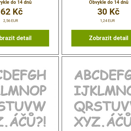
ykle do 14 dnů
Obvykle do 14 dnů
62
Kč
30
Kč
2,56 EUR
1,24 EUR
razit detail
Zobrazit detail