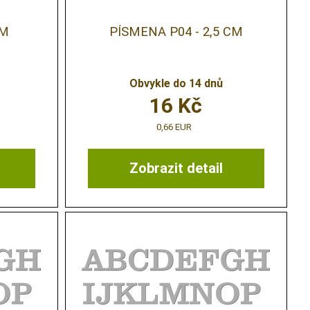
CM
PÍSMENA P04 - 2,5 CM
Obvykle do 14 dnů
16
Kč
0,66 EUR
Zobrazit detail