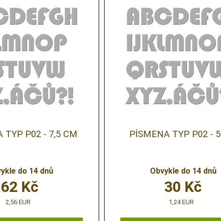
 TYP P02 - 7,5 CM
PÍSMENA TYP P02 - 
ykle do 14 dnů
Obvykle do 14 dnů
62
Kč
30
Kč
2,56 EUR
1,24 EUR