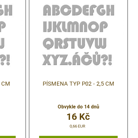
5 CM
PÍSMENA TYP P02 - 2,5 CM
Obvykle do 14 dnů
16
Kč
0,66 EUR