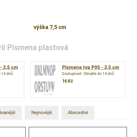
výška 7,5 cm
rii Písmena plastová
- 2,5 cm
Písmena typ P05 - 2,5 cm
o 14 dnů
Dostupnost:
Obvykle do 14 dnů
16
Kč
ávanější
Nejnovější
Abecedně