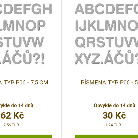
 TYP P06 - 7,5 CM
PÍSMENA TYP P06 - 
ykle do 14 dnů
Obvykle do 14 dnů
62
Kč
30
Kč
2,56 EUR
1,24 EUR