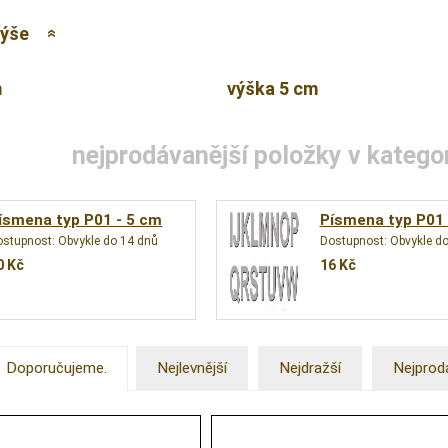
výše
m
výška 5 cm
nejprodávanější položky v katego
ísmena typ P01 - 5 cm
Písmena typ P01 
ostupnost:
Obvykle do 14 dnů
Dostupnost:
Obvykle d
0
Kč
16
Kč
Doporučujeme.
Nejlevnější
Nejdražší
Nejprod