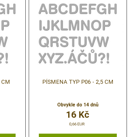
5 CM
PÍSMENA TYP P06 - 2,5 CM
Obvykle do 14 dnů
16
Kč
0,66 EUR