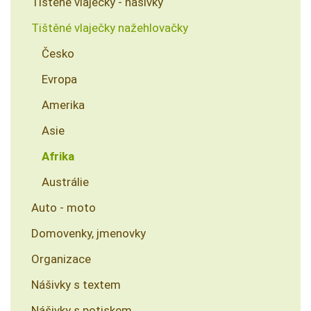
Tištěné vlaječky - našivky
Tištěné vlaječky nažehlovačky
Česko
Evropa
Amerika
Asie
Afrika
Austrálie
Auto - moto
Domovenky, jmenovky
Organizace
Nášivky s textem
Nášivky s potiskem