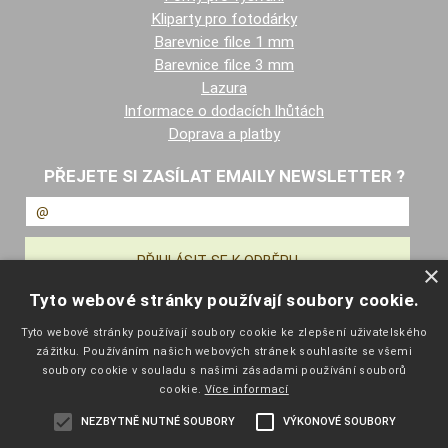
Kliparty pro fotodárky
Barevnice filce 1 mm
Barevnice filce 3 mm
Lazura
Informace o dodacích lhůtách
Doprava a platby
PŘEJETE SI ZASÍLAT EMAILY NEWSLETTER ?
×
Tyto webové stránky používají soubory cookie.
NAVIGACE
Tyto webové stránky používají soubory cookie ke zlepšení uživatelského
zážitku. Používáním našich webových stránek souhlasíte se všemi
Úvodní strana
soubory cookie v souladu s našimi zásadami používání souborů
Katalog zboží
cookie.
Více informací
Nákupní košík
NEZBYTNĚ NUTNÉ SOUBORY
VÝKONOVÉ SOUBORY
Obchodní podmínky