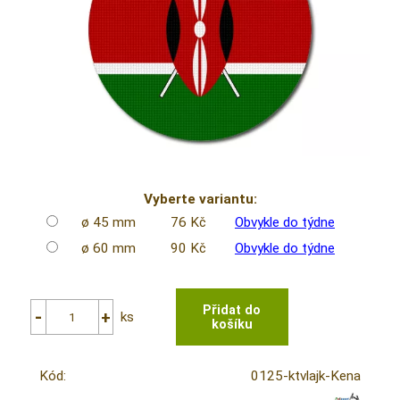
Vyberte variantu:
ø 45 mm
76 Kč
Obvykle do týdne
ø 60 mm
90 Kč
Obvykle do týdne
ks
Kód:
0125-ktvlajk-Kena