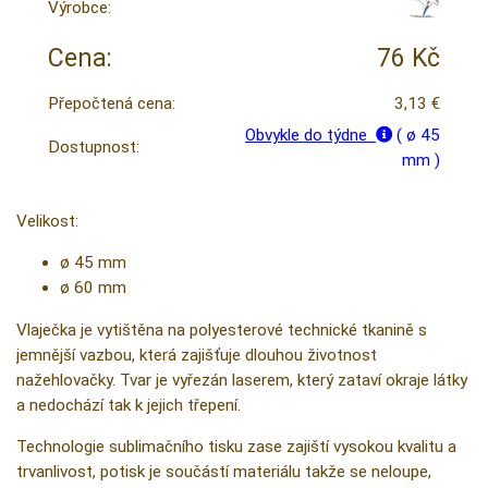
Výrobce:
Cena:
76 Kč
Přepočtená cena:
3,13 €
Obvykle do týdne
( ø 45
Dostupnost:
mm )
Velikost:
ø 45 mm
ø 60 mm
Vlaječka je vytištěna na polyesterové technické tkanině s
jemnější vazbou, která zajišťuje dlouhou životnost
nažehlovačky. Tvar je vyřezán laserem, který zataví okraje látky
a nedochází tak k jejich třepení.
Technologie sublimačního tisku zase zajiští vysokou kvalitu a
trvanlivost, potisk je součástí materiálu takže se neloupe,