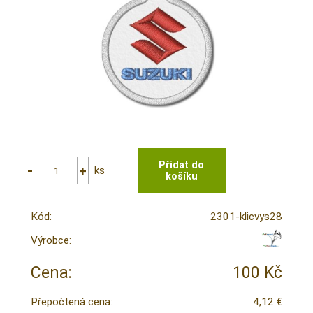
ks
Kód:
2301-klicvys28
Výrobce:
Cena:
100 Kč
Přepočtená cena:
4,12 €