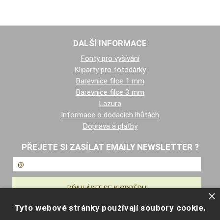
DALŠÍ INFORMACE
Fonty pro vyšívání
Kliparty pro fotodárky
Barevnice filce 1 mm
Barevnice filce 3 mm
Lazura
Informace o dodacích lhůtách
Doprava a platby
PŘEJETE SI ZASÍLAT EMAILY NEWSLETTER ?
×
Tyto webové stránky používají soubory cookie.