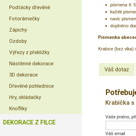
písmena tl.
Podtácky dřevěné
každé písme
Fotorámečky
navíc písmen
doplněno dia
Zápichy
Písmenka
abece
Ozdoby
Krabice (bez víka) 
Výřezy z překližky
Nástěnné dekorace
Váš dotaz
3D dekorace
Dřevěné pohlednice
Potřebuj
Hry, skládačky
Krabička s
Knoflíky
Vaše jméno, pří
DEKORACE Z FILCE
Váš email