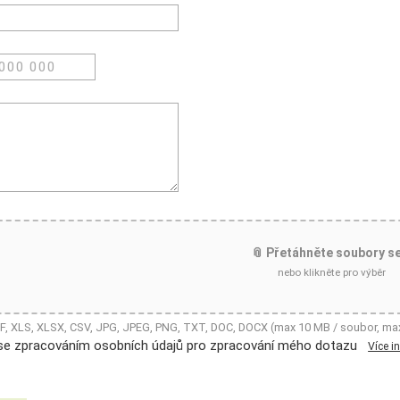
📎 Přetáhněte soubory s
nebo klikněte pro výběr
DF, XLS, XLSX, CSV, JPG, JPEG, PNG, TXT, DOC, DOCX (max 10 MB / soubor, ma
se zpracováním osobních údajů pro zpracování mého dotazu
Více i