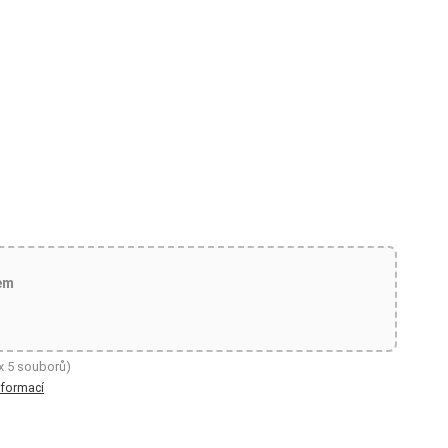
em
x 5 souborů)
nformací