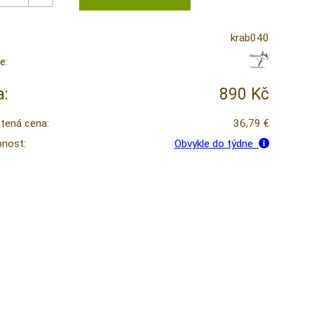
krab040
e:
:
890 Kč
tená cena:
36,79 €
nost:
Obvykle do týdne