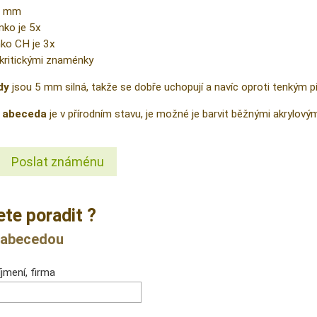
 5 mm
nko je 5x
ko CH je 3x
kritickými znaménky
dy
jsou 5 mm silná, takže se dobře uchopují a navíc oproti tenkým pí
i
abeceda
je v přírodním stavu, je možné je barvit běžnými akrylov
Poslat známénu
ete poradit ?
 abecedou
jmení, firma