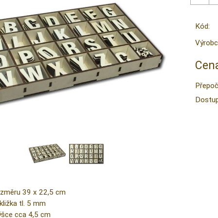
Kód:
Výrobc
Cena
Přepoč
Dostup
změru 39 x 22,5 cm
kližka tl. 5 mm
ýšce cca 4,5 cm