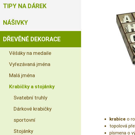
TIPY NA DÁREK
NÁŠIVKY
DŘEVĚNÉ DEKORACE
Věšáky na medaile
Vyřezávaná jména
Malá jména
Krabičky a stojánky
Svatební truhly
Dárkové krabičky
krabice
o ro
sportovní
topolová pře
Stojánky
písmena o v