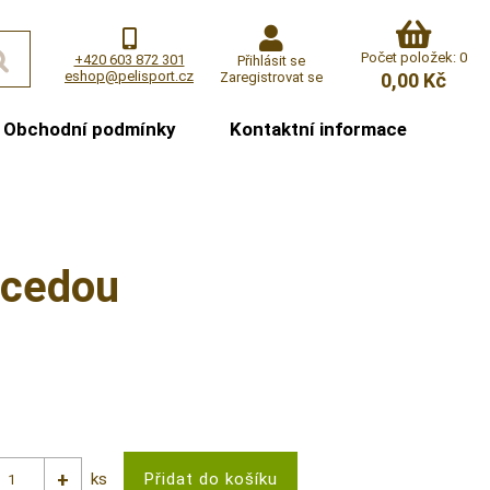
Počet položek: 0
+420 603 872 301
Přihlásit se
eshop@pelisport.cz
Zaregistrovat se
0,00 Kč
Obchodní podmínky
Kontaktní informace
ecedou
ks