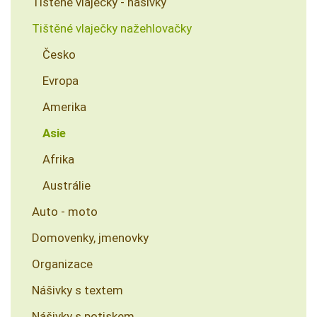
Tištěné vlaječky - našivky
Tištěné vlaječky nažehlovačky
Česko
Evropa
Amerika
Asie
Afrika
Austrálie
Auto - moto
Domovenky, jmenovky
Organizace
Nášivky s textem
Nášivky s potiskem