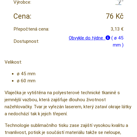
Výrobce:
Cena:
76 Kč
Přepočtená cena:
3,13 €
Obvykle do týdne
( ø 45
Dostupnost:
mm )
Velikost:
ø 45 mm
ø 60 mm
Vlaječka je vytištěna na polyesterové technické tkanině s
jemnější vazbou, která zajišťuje dlouhou životnost
nažehlovačky. Tvar je vyřezán laserem, který zataví okraje látky
a nedochází tak k jejich třepení.
Technologie sublimačního tisku zase zajiští vysokou kvalitu a
trvanlivost, potisk je součástí materiálu takže se neloupe,