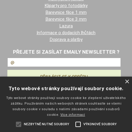
Kliparty pro fotodárky
Barevnice filce 1 mm
Barevnice filce 3 mm
Lazura
Informace o dodacích lhůtách
Doprava a platby
PŘEJETE SI ZASÍLAT EMAILY NEWSLETTER ?
×
Tyto webové stránky používají soubory cookie.
NAVIGACE
Tyto webové stránky používají soubory cookie ke zlepšení uživatelského
zážitku. Používáním našich webových stránek souhlasíte se všemi
Úvodní strana
soubory cookie v souladu s našimi zásadami používání souborů
Katalog zboží
cookie.
Více informací
Nákupní košík
NEZBYTNĚ NUTNÉ SOUBORY
VÝKONOVÉ SOUBORY
Obchodní podmínky